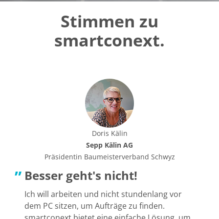
Stimmen zu
smartconext.
Doris Kälin
Sepp Kälin AG
Präsidentin Baumeisterverband Schwyz
Besser geht's nicht!
Ich will arbeiten und nicht stundenlang vor
dem PC sitzen, um Aufträge zu finden.
D
smartconext bietet eine einfache Lösung, um