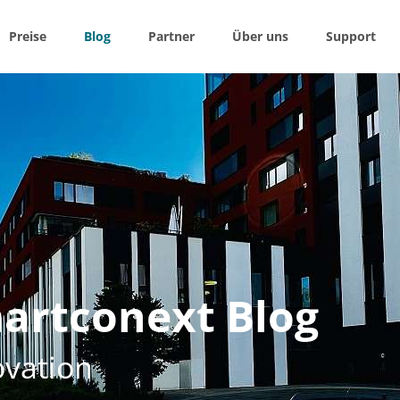
Preise
Blog
Partner
Über uns
Support
w / Hide
navigation
Bauaufträge – SMART, PRO, ENTERPRISE
SIER
O ALERT
G
TA
artconext Blog
ovation