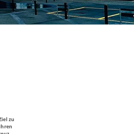
iel zu
ihren
reuz.