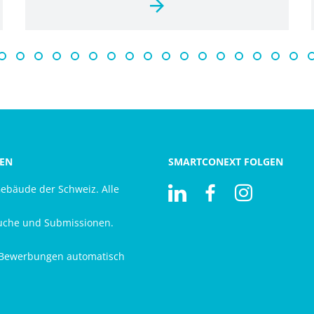
EN
SMARTCONEXT FOLGEN
Gebäude der Schweiz. Alle
Visit us at Linkedin
Besuchen Sie uns auf Facebook
Besuchen Sie uns auf Instagram
uche und Submissionen.
Bewerbungen automatisch
.