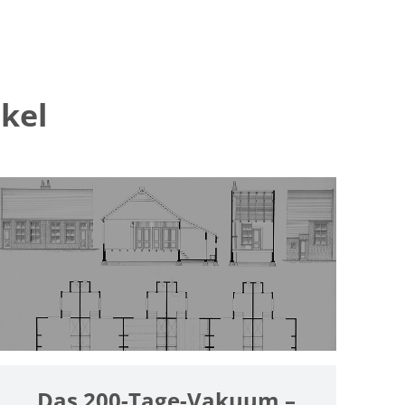
kel
Das 200-Tage-Vakuum –