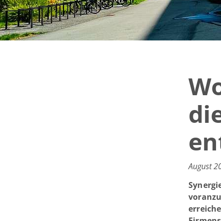
Wo
di
en
August 20
Synergi
voranzu
erreich
Firmens