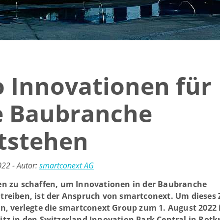
 Innovationen für
e Baubranche
tstehen
22 - Autor:
smartconext AG
en zu schaffen, um Innovationen in der Baubranche
treiben, ist der Anspruch von smartconext. Um dieses Z
en, verlegte die smartconext Group zum 1. August 2022 
itz in den Switzerland Innovation Park Central in Rotk