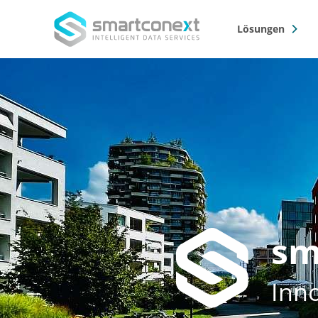
Lösungen
Sho
Sub
1-Klick-Bewerbung – EASYDOS
Bauprojekt-Alarm – PORTFOLI
Direktmarketing – EASYMAILIN
Gebäudedaten – BUILDINGDA
sm
Inn