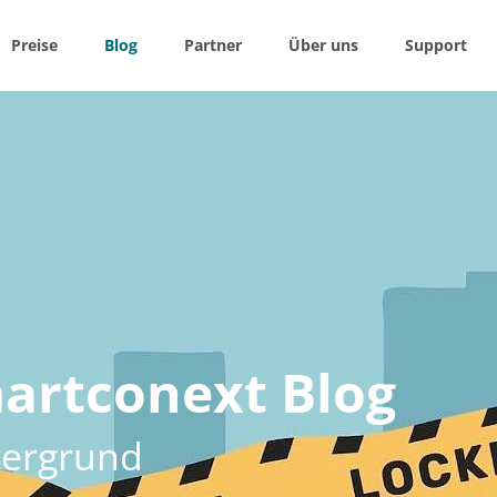
Preise
Blog
Partner
Über uns
Support
w / Hide
navigation
Bauaufträge – SMART, PRO, ENTERPRISE
SIER
O ALERT
G
TA
artconext Blog
tergrund