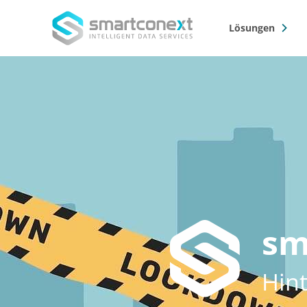
Lösungen
Sho
Sub
1-Klick-Bewerbung – EASYDOS
Bauprojekt-Alarm – PORTFOLI
Direktmarketing – EASYMAILIN
Gebäudedaten – BUILDINGDA
sm
Hin