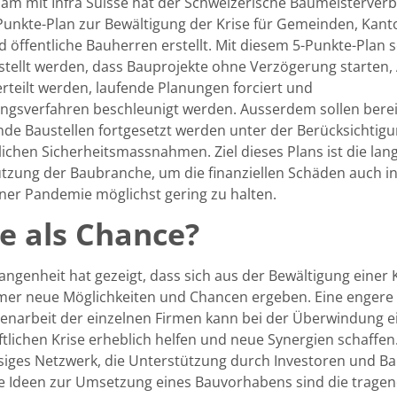
m mit Infra Suisse hat der Schweizerische Baumeisterver
Punkte-Plan zur Bewältigung der Krise für Gemeinden, Kant
 öffentliche Bauherren erstellt. Mit diesem 5-Punkte-Plan s
stellt werden, dass Bauprojekte ohne Verzögerung starten,
erteilt werden, laufende Planungen forciert und
ungsverfahren beschleunigt werden. Ausserdem sollen berei
de Baustellen fortgesetzt werden unter der Berücksichtigu
lichen Sicherheitsmassnahmen. Ziel dieses Plans ist die lang
tzung der Baubranche, um die finanziellen Schäden auch i
iner Pandemie möglichst gering zu halten.
se als Chance?
angenheit hat gezeigt, dass sich aus der Bewältigung einer 
er neue Möglichkeiten und Chancen ergeben. Eine engere
arbeit der einzelnen Firmen kann bei der Überwindung e
ftlichen Krise erheblich helfen und neue Synergien schaffen.
siges Netzwerk, die Unterstützung durch Investoren und B
 Ideen zur Umsetzung eines Bauvorhabens sind die trage