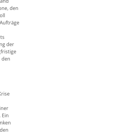
band
one, den
oll
 Aufträge
ts
ng der
fristige
n den
Krise
iner
 Ein
anken
nden