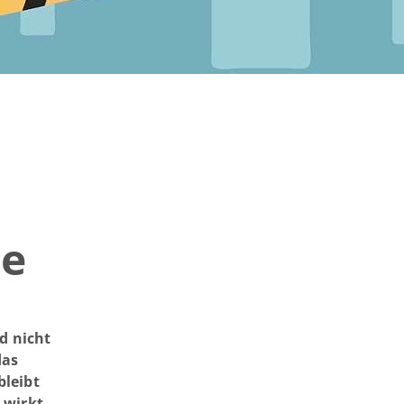
he
d nicht
das
bleibt
 wirkt