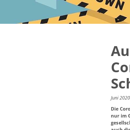
Au
Co
Sc
Juni 2020
Die Cor
nur im 
gesellsc
auch di