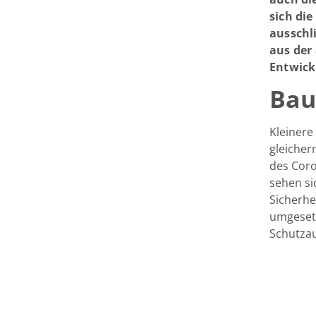
sich di
ausschli
aus der
Entwick
Bau
Kleiner
gleiche
des Coro
sehen si
Sicherh
umgesetz
Schutzau