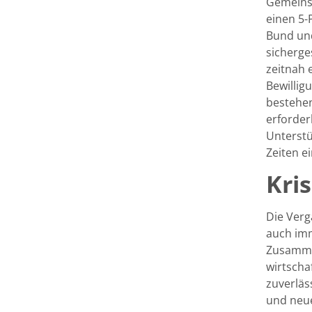
Gemeinsa
einen 5-
Bund und
sicherge
zeitnah 
Bewillig
bestehen
erforder
Unterstü
Zeiten e
Kri
Die Verg
auch imm
Zusammen
wirtscha
zuverläs
und neue