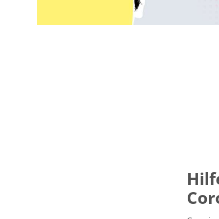
Hil
Cor