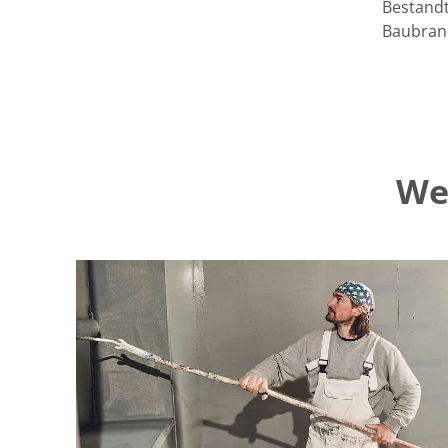
Bestandt
Baubranc
We