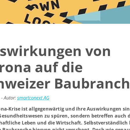
swirkungen von
rona auf die
hweizer Baubranc
 - Autor:
smartconext AG
ona-Krise ist allgegenwärtig und ihre Auswirkungen sin
Gesundheitswesen zu spüren, sondern betreffen auch 
haftliche Leben und die Wirtschaft. Selbstverständlich 
e Baubranche hiervon nicht verschont. Doch wie genau