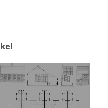
r
kel