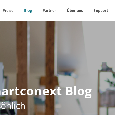
Preise
Blog
Partner
Über uns
Support
w / Hide
navigation
Bauaufträge – SMART, PRO, ENTERPRISE
SIER
O ALERT
G
TA
artconext Blog
önlich