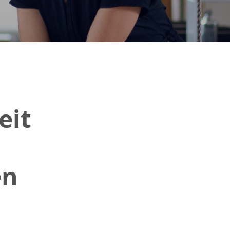
eit
en