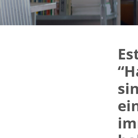
Es
“H
si
ei
im