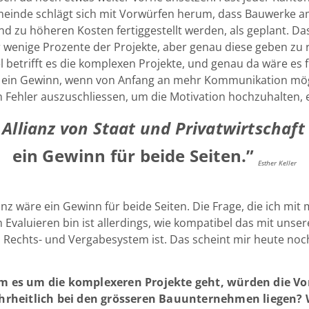
einde schlägt sich mit Vorwürfen herum, dass Bauwerke 
nd zu höheren Kosten fertiggestellt werden, als geplant. Das
 wenige Prozente der Projekte, aber genau diese geben zu r
l betrifft es die komplexen Projekte, und genau da wäre es f
 ein Gewinn, wenn von Anfang an mehr Kommunikation mög
 Fehler auszuschliessen, um die Motivation hochzuhalten, e
 Allianz von Staat und Privatwirtschaft
ein Gewinn für beide Seiten.”
Esther Keller
ianz wäre ein Gewinn für beide Seiten. Die Frage, die ich mi
Evaluieren bin ist allerdings, wie kompatibel das mit unse
 Rechts- und Vergabesystem ist. Das scheint mir heute noc
 es um die komplexeren Projekte geht, würden die Vor
hrheitlich bei den grösseren Bauunternehmen liegen?