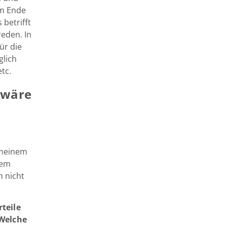
am Ende
 betrifft
eden. In
ür die
lich
tc.
wäre
t meinem
rem
h nicht
teile
 Welche