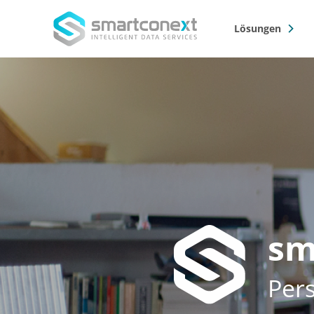
Lösungen
Sho
Sub
1-Klick-Bewerbung – EASYDOS
Bauprojekt-Alarm – PORTFOLI
Direktmarketing – EASYMAILIN
Gebäudedaten – BUILDINGDA
sm
Pers