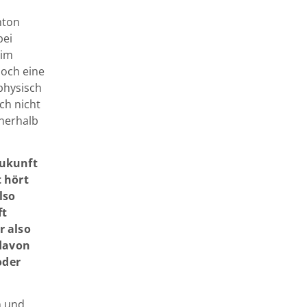
nton
bei
 im
noch eine
physisch
ch nicht
nnerhalb
Zukunft
t hört
lso
ft
r also
 davon
oder
n und