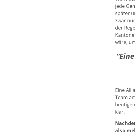
jede Gem
später u
zwar nur
der Rege
Kantone
wäre, um
“Eine
Eine All
Team am 
heutigen
klar.
Nachdem
also me