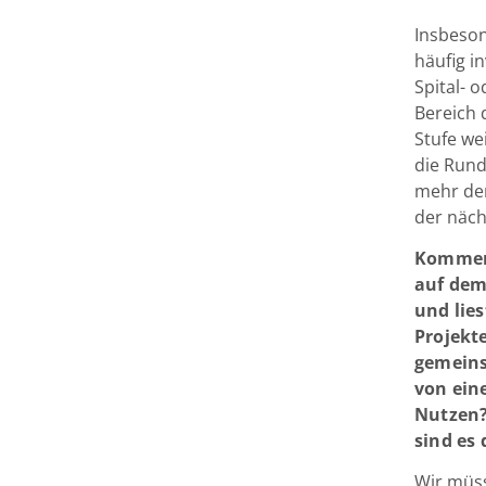
Insbeson
häufig in
Spital- 
Bereich 
Stufe we
die Rund
mehr der
der näch
Kommen 
auf dem 
und lie
Projekt
gemeins
von ein
Nutzen?
sind es
Wir müss