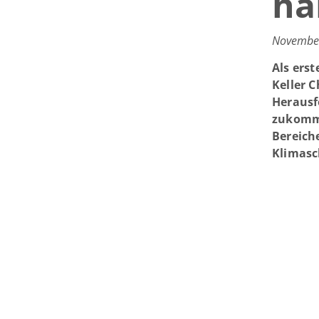
ha
November
Als erst
Keller 
Herausf
zukomme
Bereich
Klimasc