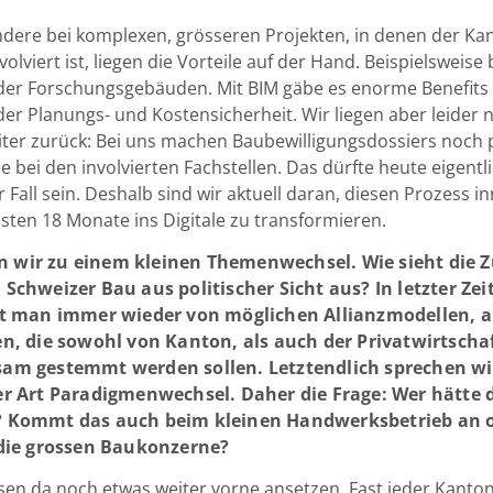
dere bei komplexen, grösseren Projekten, in denen der Ka
volviert ist, liegen die Vorteile auf der Hand. Beispielsweise 
oder Forschungsgebäuden. Mit BIM gäbe es enorme Benefits
der Planungs- und Kostensicherheit. Wir liegen aber leider 
iter zurück: Bei uns machen Baubewilligungsdossiers noch 
e bei den involvierten Fachstellen. Das dürfte heute eigentli
 Fall sein. Deshalb sind wir aktuell daran, diesen Prozess i
sten 18 Monate ins Digitale zu transformieren.
wir zu einem kleinen Themenwechsel. Wie sieht die 
Schweizer Bau aus politischer Sicht aus? In letzter Zei
st man immer wieder von möglichen Allianzmodellen, a
en, die sowohl von Kanton, als auch der Privatwirtscha
am gestemmt werden sollen. Letztendlich sprechen wi
er Art Paradigmenwechsel. Daher die Frage: Wer hätte
 Kommt das auch beim kleinen Handwerksbetrieb an 
 die grossen Baukonzerne?
en da noch etwas weiter vorne ansetzen. Fast jeder Kanto