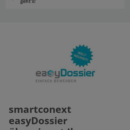
geht's!
smartconext
easyDossier