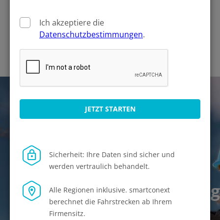
PDF herunter.
Ich akzeptiere die
VORSCHAU
Datenschutzbestimmungen
.
1-CLICK-BEWERBUNG
Serienbriefe?
JETZT STARTEN
Bewerbungsdossier?
Firmenwebseite?
Sicherheit: Ihre Daten sind sicher und
Automatische
werden vertraulich behandelt.
Bewerbungsverwaltung
Alle Regionen inklusive. smartconext
berechnet die Fahrstrecken ab Ihrem
Firmensitz.