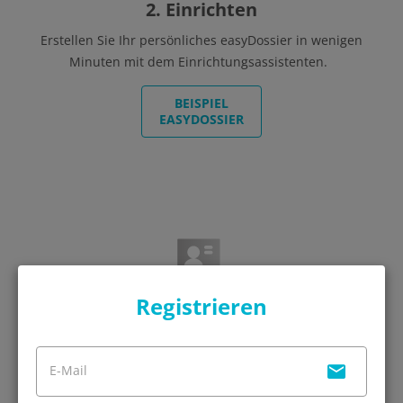
2. Einrichten
Erstellen Sie Ihr persönliches easyDossier in wenigen
Minuten mit dem Einrichtungsassistenten.
BEISPIEL
EASYDOSSIER
Registrieren
3. Bewerben
E-Mail
Senden Sie Ihre Bewerbung direkt aus smartconext an
Entscheider oder laden Sie Ihre vollständige Bewerbung als