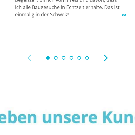
begeistert bin ich vom Preis und davon, dass
w
ich alle Baugesuche in Echtzeit erhalte. Das ist
d
einmalig in der Schweiz!
s
w
z