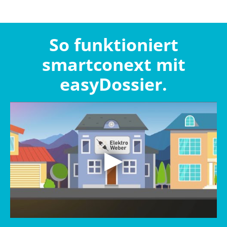
So funktioniert
smartconext mit
easyDossier.