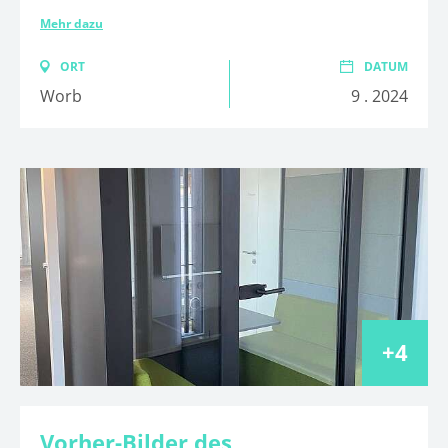
Mehr dazu
ORT
DATUM
Worb
9 . 2024
4
Vorher-Bilder des