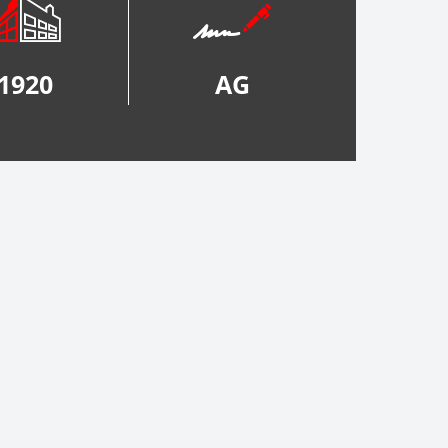
1920
AG